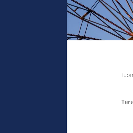
Tuom
Tur