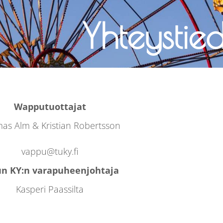
Yhteystie
Wapputuottajat
as Alm & Kristian Robertsson
vappu@tuky.fi
un KY:n varapuheenjohtaja
Kasperi Paassilta